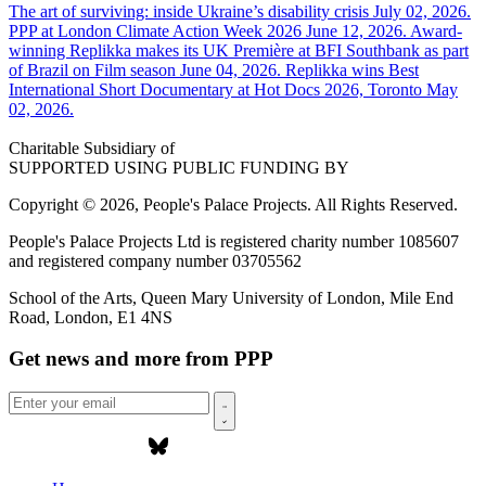
The art of surviving: inside Ukraine’s disability crisis
July 02, 2026.
PPP at London Climate Action Week 2026
June 12, 2026.
Award-
winning Replikka makes its UK Première at BFI Southbank as part
of Brazil on Film season
June 04, 2026.
Replikka wins Best
International Short Documentary at Hot Docs 2026, Toronto
May
02, 2026.
Charitable Subsidiary of
SUPPORTED USING PUBLIC FUNDING BY
Copyright © 2026, People's Palace Projects. All Rights Reserved.
People's Palace Projects Ltd is registered charity number 1085607
and registered company number 03705562
School of the Arts, Queen Mary University of London, Mile End
Road, London, E1 4NS
Get news and more from PPP