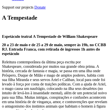
Support our projects
Donate
A Tempestade
Espetáculo teatral A Tempestade
de William Shakespeare
20 a 23 de maio e de 25 a 29 de maio, s
empre às 19h, no CCBB
RJ.
Entrada Franca, com retirada de ingressos 1h antes do
espetáculo
Releitura contemporânea da última peça escrita por
Shakespeare, considerada por muitos sua grande obra prima. A
história, cercada de fantasia e magia, se passa em uma ilha onde
Próspero, Duque de Milão e mago de amplos poderes, habita com
sua filha Miranda e seus servos Ariel e Caliban, local para onde foi
levado à força por conta de traições políticas. Com a ajuda de Ariel,
o mago causa um naufrágio, colocando na ilha seus desafetos (no
intuito de levá-los à insanidade mental), além de um potencial noivo
para sua filha. Muitas intrigas, conspirações e confusões acontecem
em uma história de de vingança, amor, e contravenções que revelam
o antagonismo dos instintos animais que habitam o homem à figura