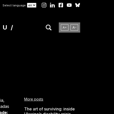
Select language
NU
More posts
ia,
cadas
The art of surviving: inside
ade: