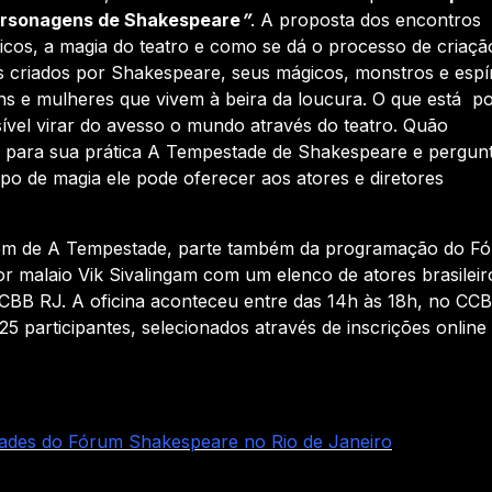
ersonagens de Shakespeare
”
. A proposta dos encontros
ricos, a magia do teatro e como se dá o processo de criaçã
 criados por Shakespeare, seus mágicos, monstros e espír
s e mulheres que vivem à beira da loucura. O que está po
sível virar do avesso o mundo através do teatro. Quão
az para sua prática A Tempestade de Shakespeare e pergunt
o de magia ele pode oferecer aos atores e diretores
em de A Tempestade, parte também da programação do F
tor malaio Vik Sivalingam com um elenco de atores brasileir
CCBB RJ. A oficina aconteceu entre das 14h às 18h, no CC
25 participantes, selecionados através de inscrições online
vidades do Fórum Shakespeare no Rio de Janeiro