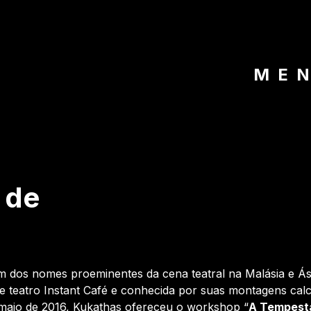
ME
 de
um dos nomes proeminentes da cena teatral na Malásia e Ás
de teatro Instant Café e conhecida por suas montagens cal
de maio de 2016, Kukathas ofereceu o workshop “
A Tempest