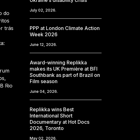
Ukraine’s disability crisis
July 02, 2026.
o do
itos
r trás
PPP at London Climate Action
Week 2026
a:
June 12, 2026.
Award-winning Replikka
makes its UK Première at BFI
órum
Southbank as part of Brazil on
os,
Film season
BB Rio
June 04, 2026.
Replikka wins Best
International Short
Documentary at Hot Docs
2026, Toronto
May 02, 2026.