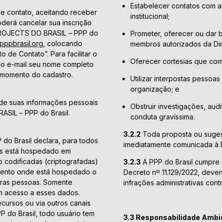
Estabelecer contatos com a
e contato, aceitando receber
institucional;
oderá cancelar sua inscrição
PROJECTS DO BRASIL – PPP do
Prometer, oferecer ou dar br
ppbrasil.org
, colocando
membros autorizados da Dire
de Contato”. Para facilitar o
Oferecer cortesias que com
do e-mail seu nome completo
 momento do cadastro.
Utilizar interpostas pessoas 
organização; e
o de suas informações pessoais
Obstruir investigações, aud
SIL – PPP do Brasil.
conduta gravíssima.
3.2.2
Toda proposta ou suges
o Brasil declara, para todos
imediatamente comunicada à D
dos está hospedado em
 codificadas (criptografadas)
3.2.3
A PPP do Brasil cumpre a
mento onde está hospedado o
Decreto nº 11.129/2022, deve
utras pessoas. Somente
infrações administrativas cont
em acesso a esses dados.
ecursos ou via outros canais
do Brasil, todo usuário tem
3.3 Responsabilidade Ambie