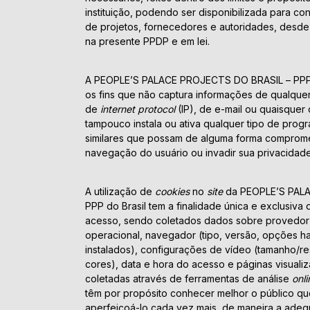
instituição, podendo ser disponibilizada para co
de projetos, fornecedores e autoridades, desd
na presente PPDP e em lei.
A PEOPLE’S PALACE PROJECTS DO BRASIL – PPP d
os fins que não captura informações de qualque
de
internet protocol
(IP), de e-mail ou quaisquer
tampouco instala ou ativa qualquer tipo de progr
similares que possam de alguma forma comprom
navegação do usuário ou invadir sua privacidade
A utilização de
cookies
no
site
da PEOPLE’S PAL
PPP do Brasil tem a finalidade única e exclusiva 
acesso, sendo coletados dados sobre provedor 
operacional, navegador (tipo, versão, opções ha
instalados), configurações de vídeo (tamanho/r
cores), data e hora do acesso e páginas visualiz
coletadas através de ferramentas de análise
onli
têm por propósito conhecer melhor o público q
aperfeiçoá-lo cada vez mais, de maneira a adeq