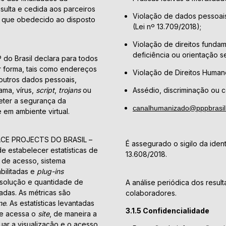
nsulta e cedida aos parceiros
Violação de dados pessoais
e que obedecido ao disposto
(Lei nº 13.709/2018);
Violação de direitos fundam
deficiência ou orientação s
o Brasil declara para todos
r forma, tais como endereços
Violação de Direitos Human
 outros dados pessoais,
ama, vírus,
script
,
trojans
ou
Assédio, discriminação ou c
eter a segurança da
canalhumanizado@pppbrasil
 em ambiente virtual.
ACE PROJECTS DO BRASIL –
É assegurado o sigilo da iden
de estabelecer estatísticas de
13.608/2018.
de acesso, sistema
bilitadas e
plug-ins
esolução e quantidade de
A análise periódica dos result
adas. As métricas são
colaboradores.
ne
. As estatísticas levantadas
3.1.5 Confidencialidade
ue acessa o
site
, de maneira a
uar a visualização e o acesso