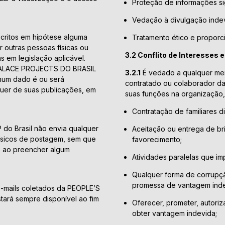
Proteção de informações sig
Vedação à divulgação indev
critos em hipótese alguma
Tratamento ético e proporc
 outras pessoas físicas ou
3.2 Conflito de Interesses 
s em legislação aplicável.
 PALACE PROJECTS DO BRASIL
3.2.1
É vedado a qualquer memb
nhum dado é ou será
contratado ou colaborador da
lquer de suas publicações, em
suas funções na organização, 
Contratação de familiares d
o Brasil não envia qualquer
Aceitação ou entrega de bri
 físicos de postagem, sem que
favorecimento;
ão ao preencher algum
Atividades paralelas que i
Qualquer forma de corrupçã
promessa de vantagem inde
e-mails coletados da PEOPLE’S
ará sempre disponível ao fim
Oferecer, prometer, autoriz
obter vantagem indevida;