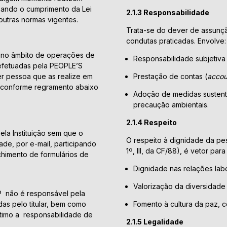
sando o cumprimento da Lei
2.1.3 Responsabilidade
utras normas vigentes.
Trata-se do dever de assunçã
condutas praticadas. Envolve:
 no âmbito de operações de
Responsabilidade subjetiva
s efetuadas pela PEOPLE’S
 pessoa que as realize em
Prestação de contas (
accou
 conforme regramento abaixo
Adoção de medidas sustent
precaução ambientais.
2.1.4 Respeito
a Instituição sem que o
O respeito à dignidade da pess
tade, por e-mail, participando
1º, III, da CF/88), é vetor pa
chimento de formulários de
Dignidade nas relações labo
Valorização da diversidade
 não é responsável pela
das pelo titular, bem como
Fomento à cultura da paz, 
ltimo a responsabilidade de
2.1.5 Legalidade