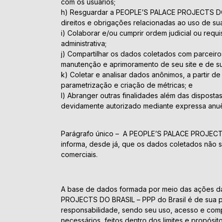
com os usuários;
h) Resguardar a PEOPLE’S PALACE PROJECTS DO 
direitos e obrigações relacionadas ao uso de sua
i) Colaborar e/ou cumprir ordem judicial ou requ
administrativa;
j) Compartilhar os dados coletados com parceiros
manutenção e aprimoramento de seu site e de su
k) Coletar e analisar dados anônimos, a partir d
parametrização e criação de métricas; e
l) Abranger outras finalidades além das disposta
devidamente autorizado mediante expressa anuênc
Parágrafo único – A PEOPLE’S PALACE PROJECTS
informa, desde já, que os dados coletados não se
comerciais.
A base de dados formada por meio das ações 
PROJECTS DO BRASIL – PPP do Brasil é de sua 
responsabilidade, sendo seu uso, acesso e com
necessários, feitos dentro dos limites e propósit