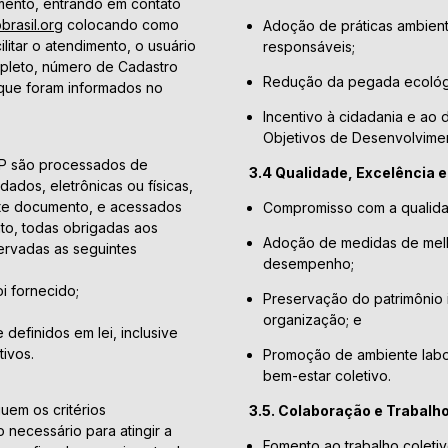
mento, entrando em contato
rasil.org
colocando como
Adoção de práticas ambient
litar o atendimento, o usuário
responsáveis;
pleto, número de Cadastro
Redução da pegada ecológi
 que foram informados no
Incentivo à cidadania e ao 
Objetivos de Desenvolvime
DP são processados de
3.4 Qualidade, Excelência 
ados, eletrônicas ou físicas,
ste documento, e acessados
Compromisso com a qualidade
to, todas obrigadas aos
Adoção de medidas de melh
ervadas as seguintes
desempenho;
oi fornecido;
Preservação do patrimônio 
organização; e
 definidos em lei, inclusive
tivos.
Promoção de ambiente labor
bem-estar coletivo.
uem os critérios
3.5. Colaboração e Trabalh
 necessário para atingir a
Fomento ao trabalho coleti