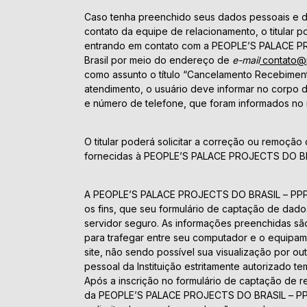
Caso tenha preenchido seus dados pessoais e d
contato da equipe de relacionamento, o titular p
entrando em contato com a PEOPLE’S PALACE 
Brasil por meio do endereço de
e-mail
contato@p
como assunto o título “Cancelamento Recebimento 
atendimento, o usuário deve informar no corpo 
e número de telefone, que foram informados no
O titular poderá solicitar a correção ou remoçã
fornecidas à PEOPLE’S PALACE PROJECTS DO BRA
A PEOPLE’S PALACE PROJECTS DO BRASIL – PPP d
os fins, que seu formulário de captação de da
servidor seguro. As informações preenchidas são
para trafegar entre seu computador e o equipa
site, não sendo possível sua visualização por o
pessoal da Instituição estritamente autorizado t
Após a inscrição no formulário de captação de r
da PEOPLE’S PALACE PROJECTS DO BRASIL – PPP 