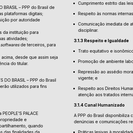
Cumprimento estrito das lei
BRASIL – PPP do Brasil de
s plataformas digitais;
Respeito às normas internas
isição por autoridade
Comunicação imediata de ato
disciplinar.
 da instituição para
as atividades;
3.1.3 Respeito e Igualdade
e
softwares
de terceiros, para
Trato equitativo e isonômic
s acima, desde que assim seja
Promoção de ambiente labora
ia do titular.
Repressão ao assédio moral,
vigente; e
 DO BRASIL – PPP do Brasil
rão utilizados para fins
Respeito aos Direitos Hum
atenção aos tratados interna
3.1.4 Canal Humanizado
da PEOPLE’S PALACE
A PPP do Brasil disponibiliza
propriedade e
denúncias e comunicações rel
partilhamento, quando
os das finalidades da
Práticas lesivas à moralida