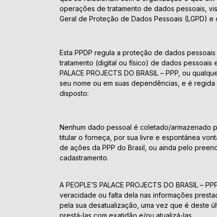
operações de tratamento de dados pessoais, vi
Geral de Proteção de Dados Pessoais (LGPD) e o
Esta PPDP regula a proteção de dados pessoais
tratamento (digital ou físico) de dados pessoai
PALACE PROJECTS DO BRASIL – PPP, ou qualquer
seu nome ou em suas dependências, e é regida
disposto:
Nenhum dado pessoal é coletado/armazenado pel
titular o forneça, por sua livre e espontânea von
de ações da PPP do Brasil, ou ainda pelo preen
cadastramento.
A PEOPLE’S PALACE PROJECTS DO BRASIL – PPP
veracidade ou falta dela nas informações presta
pela sua desatualização, uma vez que é deste ú
prestá-las com exatidão e/ou atualizá-las.