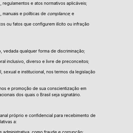
s, regulamentos e atos normativos aplicáveis;
, manuais e políticas de
compliance
; e
s ou fatos que configurem ilícito ou infração
o, vedada qualquer forma de discriminação;
l inclusivo, diverso e livre de preconceitos;
 sexual e institucional, nos termos da legislação
anos e promoção de sua conscientização em
cionais dos quais o Brasil seja signatário.
 canal próprio e confidencial para recebimento de
ativas a:
de administrativa, como fraude e corrupção;