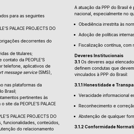
A atuação da PPP do Brasil é 
nacional, especialmente no qu
zados para as seguintes
Obediência irrestrita às norm
EOPLE’S PALACE PROJECTS DO
Adoção de políticas interna
 obrigações decorrentes do
Fiscalização contínua, com 
das de titulares;
Deveres Institucionais
de contato da PEOPLE’S
3.1
Os deveres aqui elencados
telefone, aplicativos de
definem condutas que devem 
rt message service
(SMS),
vinculados à PPP do Brasil:
;
o nas plataformas da
3.1.1 Honestidade e Transp
 Brasil;
Veracidade informacional e
antamentos pertinentes às
m o site da PEOPLE’S PALACE
Reconhecimento e correção 
PEOPLE’S PALACE PROJECTS DO
Abstenção de qualquer form
s, funcionalidades, conteúdos,
3.1.2 Conformidade Normat
nutenção do relacionamento