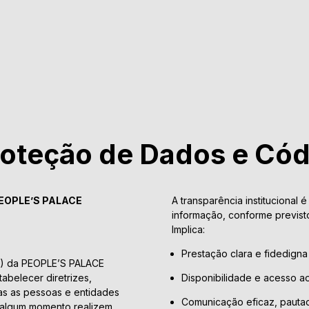
Proteção de Dados e Cód
 PEOPLE’S PALACE
A transparência institucional 
informação, conforme previsto 
Implica:
Prestação clara e fidedigna 
P) da PEOPLE’S PALACE
belecer diretrizes,
Disponibilidade e acesso a
das as pessoas e entidades
Comunicação eficaz, pautad
 algum momento realizem