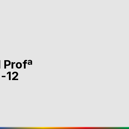
 Profª
a-12