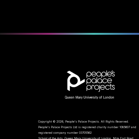
Copyright © 2026, People's Palace Projects. All Rights Reserved.
People's Palace Projects Ltd is registered charity number 1085607 and
registered company number 03705562
School of the Arts, Queen Mary University of London, Mile End Road,