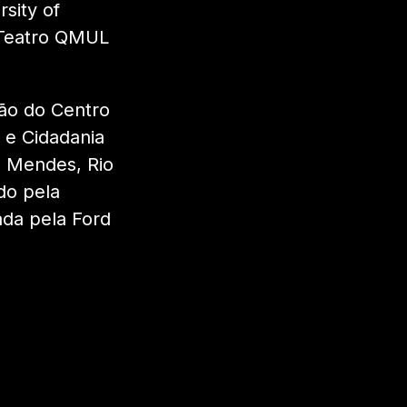
sity of
 Teatro QMUL
ão do Centro
 e Cidadania
o Mendes, Rio
do pela
ada pela Ford