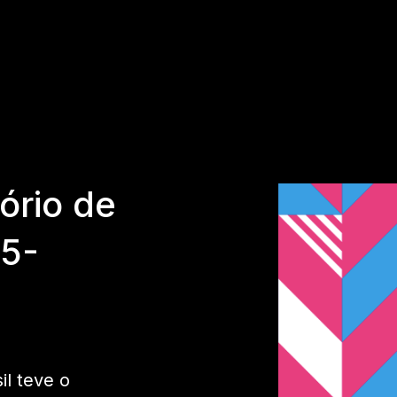
ório de
15-
il teve o