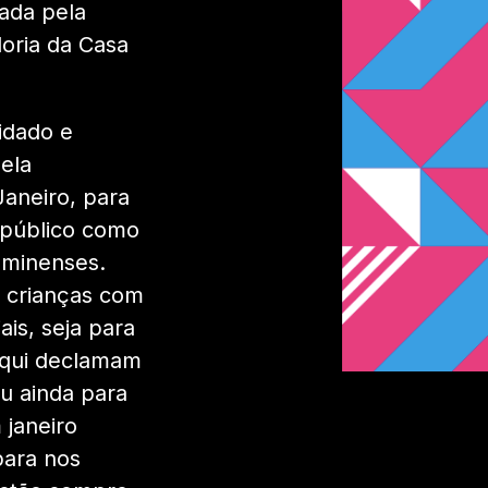
dada pela
oria da Casa
idado e
ela
Janeiro, para
 público como
uminenses.
ra crianças com
is, seja para
 aqui declamam
ou ainda para
 janeiro
para nos