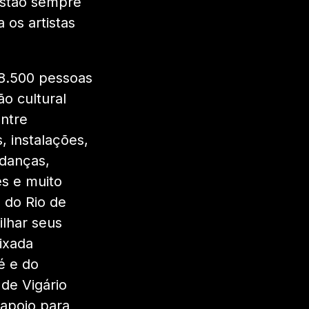
estão sempre
 os artistas
18.500 pessoas
o cultural
entre
, instalações,
 danças,
es e muito
s do Rio de
ilhar seus
aixada
é e do
de Vigário
apoio para