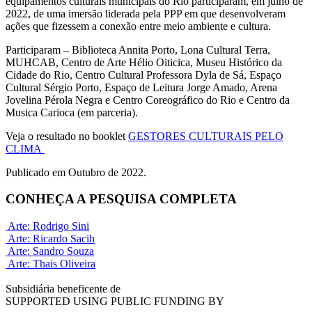
equipamentos culturais municipais do Rio participaram, em julho de
2022, de uma imersão liderada pela PPP em que desenvolveram
ações que fizessem a conexão entre meio ambiente e cultura.
Participaram – Biblioteca Annita Porto, Lona Cultural Terra,
MUHCAB, Centro de Arte Hélio Oiticica, Museu Histórico da
Cidade do Rio, Centro Cultural Professora Dyla de Sá, Espaço
Cultural Sérgio Porto, Espaço de Leitura Jorge Amado, Arena
Jovelina Pérola Negra e Centro Coreográfico do Rio e Centro da
Musica Carioca (em parceria).
Veja o resultado no booklet
GESTORES CULTURAIS PELO
CLIMA
Publicado em Outubro de 2022.
CONHEÇA A PESQUISA COMPLETA
Arte: Rodrigo Sini
Arte: Ricardo Sacih
Arte: Sandro Souza
Arte: Thais Oliveira
Subsidiária beneficente de
SUPPORTED USING PUBLIC FUNDING BY