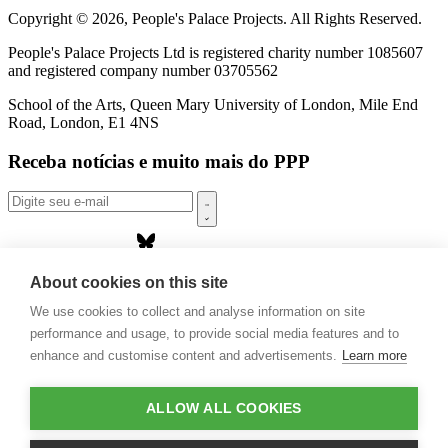
Copyright © 2026, People's Palace Projects. All Rights Reserved.
People's Palace Projects Ltd is registered charity number 1085607
and registered company number 03705562
School of the Arts, Queen Mary University of London, Mile End
Road, London, E1 4NS
Receba notícias e muito mais do PPP
Sobre nós
About cookies on this site
Projetos
We use cookies to collect and analyse information on site
Casa Rio
performance and usage, to provide social media features and to
Publicações
Eventos
enhance and customise content and advertisements.
Learn more
Blog
Contato
ALLOW ALL COOKIES
Projetos e Apoios