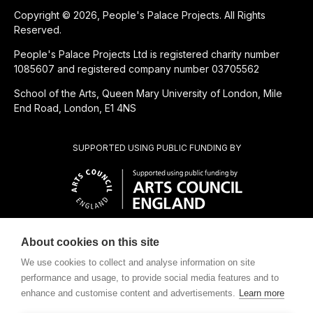
Copyright © 2026, People's Palace Projects. All Rights
Reserved.
People's Palace Projects Ltd is registered charity number
1085607 and registered company number 03705562
School of the Arts, Queen Mary University of London, Mile
End Road, London, E1 4NS
SUPPORTED USING PUBLIC FUNDING BY
About cookies on this site
SUBSIDIÁRIA BENEFICENTE DE
We use cookies to collect and analyse information on site
performance and usage, to provide social media features and to
enhance and customise content and advertisements.
Learn more