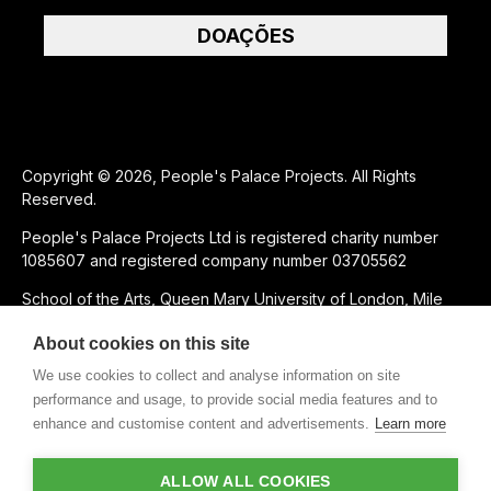
DOAÇÕES
Copyright © 2026, People's Palace Projects. All Rights
Reserved.
People's Palace Projects Ltd is registered charity number
1085607 and registered company number 03705562
School of the Arts, Queen Mary University of London, Mile
End Road, London, E1 4NS
About cookies on this site
We use cookies to collect and analyse information on site
SUPPORTED USING PUBLIC FUNDING BY
performance and usage, to provide social media features and to
enhance and customise content and advertisements.
Learn more
SUBSIDIÁRIA BENEFICENTE DE
ALLOW ALL COOKIES