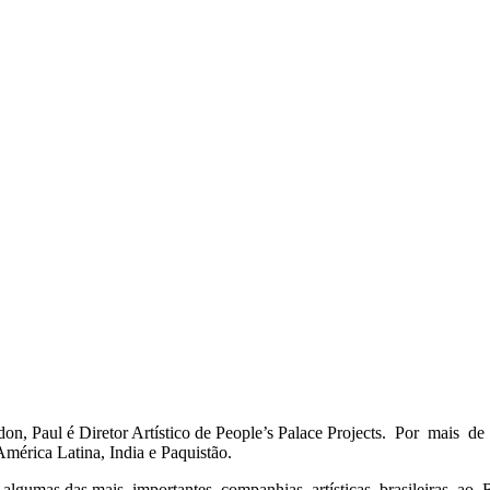
n, Paul é Diretor Artístico de People’s Palace Projects. Por mais de 
 América Latina, India e Paquistão.
ando algumas das mais importantes companhias artísticas brasileiras