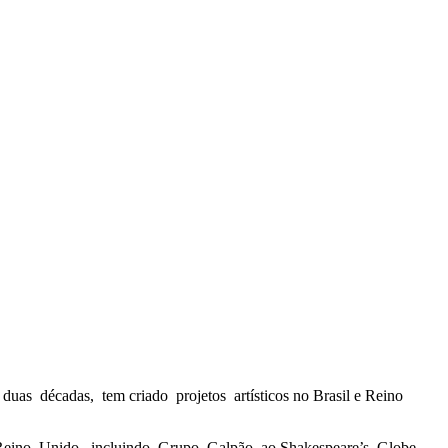
duas décadas, tem criado projetos artísticos no Brasil e Reino
 ao Reino Unido, incluindo Grupo Galpão ao Shakespeare’s Globe