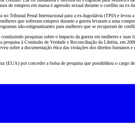
s de estupros em massa e agressão sexual durante o conflito na ex-Iu
a no Tribunal Penal Internacional para a ex-Iugoslávia (TPIJ) e levou 
 mulheres que sofreram estupros durante a guerra levaram a uma compr
ogramas não-estigmatizantes para mulheres que se recuperam de conflito
conduzindo pesquisas sobre o impacto da guerra em mulheres e suas fa
ua pesquisa à Comissão de Verdade e Reconciliação da Libéria, em 2008
reveu sobre a documentação ética das violações dos direitos humanos e 
az (EUA) por conceder a bolsa de pesquisa que possibilitou o cargo d