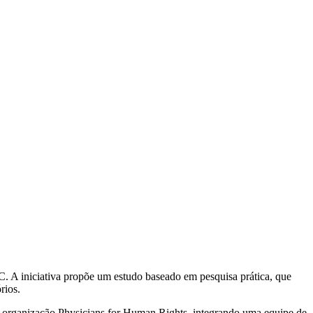
 A iniciativa propõe um estudo baseado em pesquisa prática, que
rios.
a organização Physicians for Human Rights, integrando uma equipe de