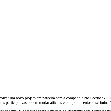
volver um novo projeto em parceria com a companhia No Feedback CIC.
ias participativas podem mudar atitudes e comportamentos discriminató
e conflito. Ela foi fundadora e diretora do Programa para Mulheres n