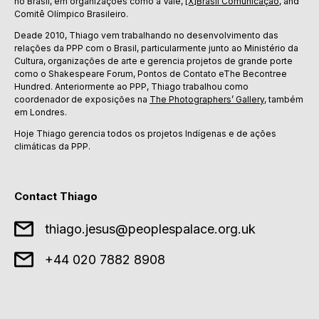
no Brasil, em organizações como a Vale,
[X]Brasil Comunicação
, and
Comitê Olímpico Brasileiro.
Deade 2010, Thiago vem trabalhando no desenvolvimento das
relações da PPP com o Brasil, particularmente junto ao Ministério da
Cultura, organizações de arte e gerencia projetos de grande porte
como o Shakespeare Forum, Pontos de Contato eThe Becontree
Hundred. Anteriormente ao PPP, Thiago trabalhou como
coordenador de exposições na
The Photographers’ Gallery
, também
em Londres.
Hoje Thiago gerencia todos os projetos Indígenas e de ações
climáticas da PPP.
Contact Thiago
thiago.jesus@peoplespalace.org.uk
+44 020 7882 8908