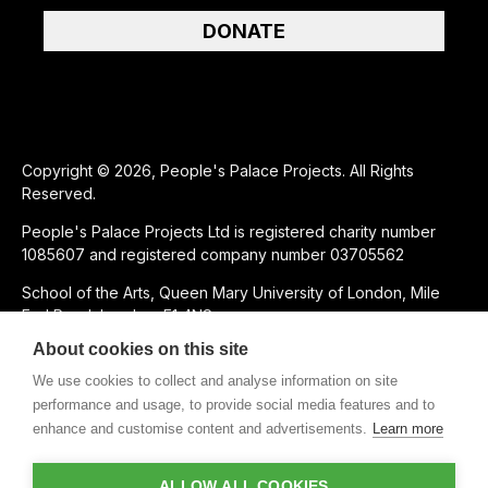
DONATE
Copyright © 2026, People's Palace Projects. All Rights
Reserved.
People's Palace Projects Ltd is registered charity number
1085607 and registered company number 03705562
School of the Arts, Queen Mary University of London, Mile
End Road, London, E1 4NS
About cookies on this site
SUPPORTED USING PUBLIC FUNDING BY
We use cookies to collect and analyse information on site
performance and usage, to provide social media features and to
enhance and customise content and advertisements.
Learn more
CHARITABLE SUBSIDIARY OF
ALLOW ALL COOKIES