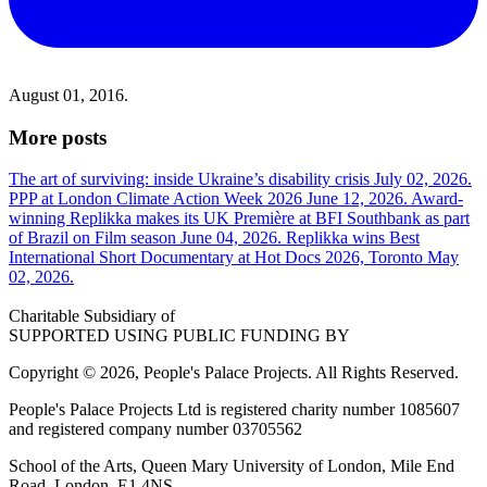
August 01, 2016.
More posts
The art of surviving: inside Ukraine’s disability crisis
July 02, 2026.
PPP at London Climate Action Week 2026
June 12, 2026.
Award-
winning Replikka makes its UK Première at BFI Southbank as part
of Brazil on Film season
June 04, 2026.
Replikka wins Best
International Short Documentary at Hot Docs 2026, Toronto
May
02, 2026.
Charitable Subsidiary of
SUPPORTED USING PUBLIC FUNDING BY
Copyright © 2026, People's Palace Projects. All Rights Reserved.
People's Palace Projects Ltd is registered charity number 1085607
and registered company number 03705562
School of the Arts, Queen Mary University of London, Mile End
Road, London, E1 4NS