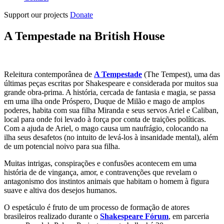
Support our projects
Donate
A Tempestade na British House
Releitura contemporânea de
A Tempestade
(The Tempest), uma das
últimas peças escritas por Shakespeare e considerada por muitos sua
grande obra-prima. A história, cercada de fantasia e magia, se passa
em uma ilha onde Próspero, Duque de Milão e mago de amplos
poderes, habita com sua filha Miranda e seus servos Ariel e Caliban,
local para onde foi levado à força por conta de traições políticas.
Com a ajuda de Ariel, o mago causa um naufrágio, colocando na
ilha seus desafetos (no intuito de levá-los à insanidade mental), além
de um potencial noivo para sua filha.
Muitas intrigas, conspirações e confusões acontecem em uma
história de de vingança, amor, e contravenções que revelam o
antagonismo dos instintos animais que habitam o homem à figura
suave e altiva dos desejos humanos.
O espetáculo é fruto de um processo de formação de atores
brasileiros realizado durante o
Shakespeare Fórum
, em parceria