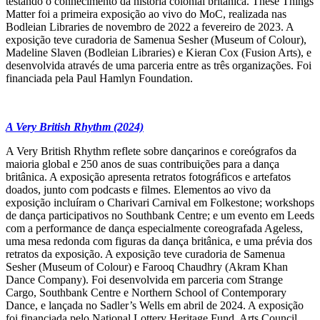
testando o conhecimento da história colonial britânica. These Things
Matter foi a primeira exposição ao vivo do MoC, realizada nas
Bodleian Libraries de novembro de 2022 a fevereiro de 2023. A
exposição teve curadoria de Samenua Sesher (Museum of Colour),
Madeline Slaven (Bodleian Libraries) e Kieran Cox (Fusion Arts), e
desenvolvida através de uma parceria entre as três organizações. Foi
financiada pela Paul Hamlyn Foundation.
A Very British Rhythm (2024)
A Very British Rhythm reflete sobre dançarinos e coreógrafos da
maioria global e 250 anos de suas contribuições para a dança
britânica. A exposição apresenta retratos fotográficos e artefatos
doados, junto com podcasts e filmes. Elementos ao vivo da
exposição incluíram o Charivari Carnival em Folkestone; workshops
de dança participativos no Southbank Centre; e um evento em Leeds
com a performance de dança especialmente coreografada Ageless,
uma mesa redonda com figuras da dança britânica, e uma prévia dos
retratos da exposição. A exposição teve curadoria de Samenua
Sesher (Museum of Colour) e Farooq Chaudhry (Akram Khan
Dance Company). Foi desenvolvida em parceria com Strange
Cargo, Southbank Centre e Northern School of Contemporary
Dance, e lançada no Sadler’s Wells em abril de 2024. A exposição
foi financiada pelo National Lottery Heritage Fund, Arts Council