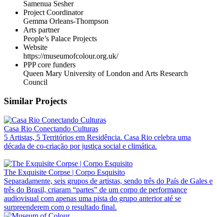
Samenua Sesher
Project Coordinator
Gemma Orleans-Thompson
Arts partner
People’s Palace Projects
Website
https://museumofcolour.org.uk/
PPP core funders
Queen Mary University of London and Arts Research
Council
Similar Projects
Casa Rio Conectando Culturas
5 Artistas, 5 Territórios em Residência. Casa Rio celebra uma
década de co-criação por justiça social e climática.
The Exquisite Corpse | Corpo Esquisito
Separadamente, seis grupos de artistas, sendo três do País de Gales e
três do Brasil, criaram “partes” de um corpo de performance
audiovisual com apenas uma pista do grupo anterior até se
surpreenderem com o resultado final.