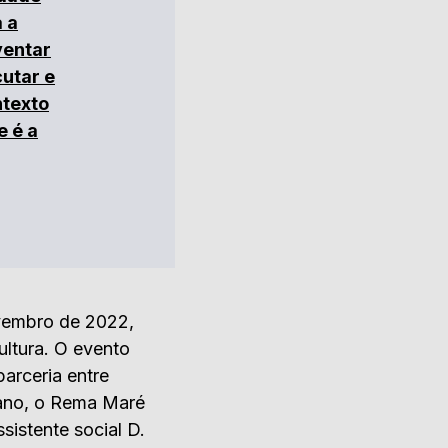
 a
ventar
cutar e
ntexto
e é a
vembro de 2022,
ultura. O evento
arceria entre
 ano, o Rema Maré
sistente social D.