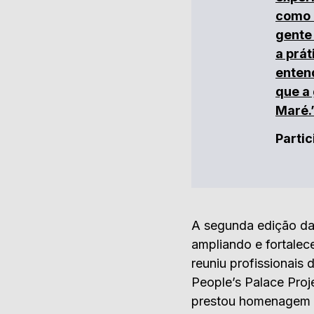
como a
gente 
a prát
enten
que a
Maré.
Partic
A segunda edição d
ampliando e fortalec
reuniu profissionais
People’s Palace Pro
prestou homenagem ao