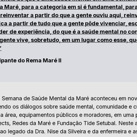
 Maré, para a categoria em si é fundamental, para
reinventar a partir do que a gente ouviu aqui, rein
ica a partir de tudo que a gente pôde vivenciar, es
der de experiência, do que é a saúde mental no co
 gente vive, sobretudo, em um lugar como esse, qu
”
ipante do Rema Maré II
a Semana de Saúde Mental da Maré aconteceu em no
endo os diálogos sobre saúde mental, comunidade e c
 da área, equipamentos públicos e moradores, em uma p
jects, Redes da Maré e Fundação Tide Setubal. Neste
 legado da Dra. Nise da Silveira e da enfermeira e as