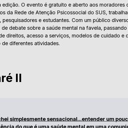
a edição. O evento é gratuito e aberto aos moradores 
rios da Rede de Atenção Psicossocial do SUS, trabalh
s, pesquisadores e estudantes. Com um público diver
 de debate sobre a saúde mental na favela, passando
de direitos, acesso a serviços, modelos de cuidado e 
 de diferentes atividades.
é II
chei simplesmente sensacional...entender um pouc
iência do que é uma saúde mental em uma comun