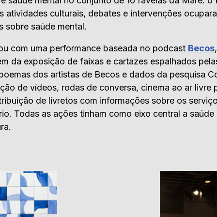
re saúde mental no conjunto de 16 favelas da Maré: 
 atividades culturais, debates e intervenções ocupa
 sobre saúde mental.
ou com uma performance baseada no podcast
Becos
lém da exposição de faixas e cartazes espalhados pela
 poemas dos artistas de Becos e dados da pesquisa C
o de vídeos, rodas de conversa, cinema ao ar livre p
stribuição de livretos com informações sobre os servi
ório. Todas as ações tinham como eixo central a saúde 
ra.