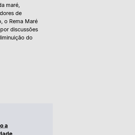
da maré,
adores de
so, o Rema Maré
 por discussões
diminuição do
o a
idade