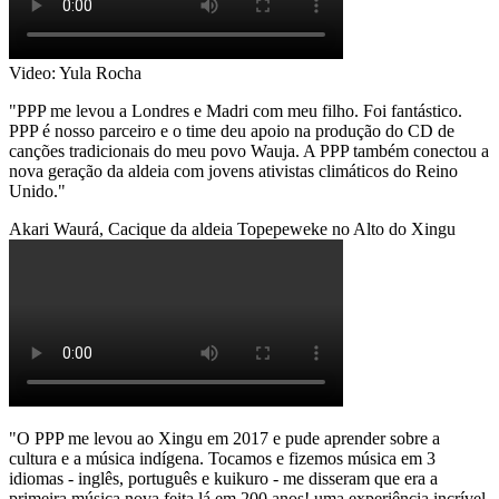
Video: Yula Rocha
"PPP me levou a Londres e Madri com meu filho. Foi fantástico.
PPP é nosso parceiro e o time deu apoio na produção do CD de
canções tradicionais do meu povo Wauja. A PPP também conectou a
nova geração da aldeia com jovens ativistas climáticos do Reino
Unido."
Akari Waurá, Cacique da aldeia Topepeweke no Alto do Xingu
"O PPP me levou ao Xingu em 2017 e pude aprender sobre a
cultura e a música indígena. Tocamos e fizemos música em 3
idiomas - inglês, português e kuikuro - me disseram que era a
primeira música nova feita lá em 200 anos! uma experiência incrível