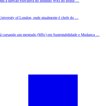
iu a direção executiva do Instituto WRI no Brasil …
University of London, onde atualmente é chefe do …
 está cursando um mestrado (MSc) em Sustentabilidade e Mudança …