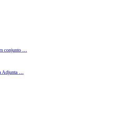
 em conjunto …
ra Adjunta …