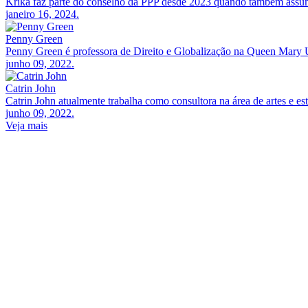
Krika faz parte do conselho da PPP desde 2023 quando também assum
janeiro 16, 2024.
Penny Green
Penny Green é professora de Direito e Globalização na Queen Mary 
junho 09, 2022.
Catrin John
Catrin John atualmente trabalha como consultora na área de artes e
junho 09, 2022.
Veja mais