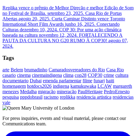
Replika vence o prêmio de Melhor Direção e melhor Edição de Som
no Festival de Brasília.
setembro 23, 2025.
Casa Rio de Portas
Abertas
agosto 20, 2025.
Curta Caminar Distinto vence Toronto
International Short Film Awards
junho 16, 2025.
Conectando
Culturas
dezembro 10, 2024.
COP 30: Por uma ação climática
baseada na cultura
novembro 12, 2024.
FORTALECENDO A
PAUTA DA CULTURA NO G20 RUMO À COP30!
agosto 07,
2024.
Tags
arte
Belem
brumadinho
Camaradosvereadores do Rio
Casa Rio
casario
cinema
cinemaindigena
clima
cop28
COP30
crime
cultura
documentario
Dubai
emenda parlamentar
filme
funarj
haiti
homenagem
hotdocs2026
indigena
kamukuwaka
LCAW
margareth
menezes
Medalha
migração
mineração
PaulHeritage
PedroErnesto
pesquisa
pppdobrasil
racismo
replikka
residencia artistica
residencias
vale
For press inquiries, events and visual material, please contact our
Communications team.