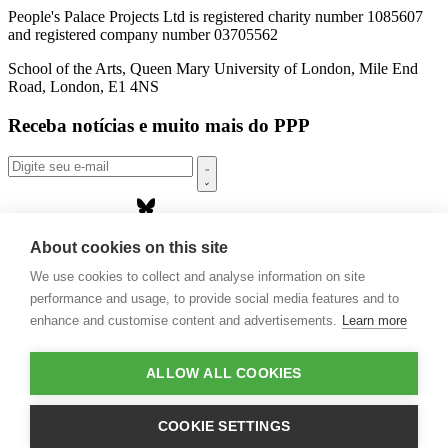
People's Palace Projects Ltd is registered charity number 1085607
and registered company number 03705562
School of the Arts, Queen Mary University of London, Mile End
Road, London, E1 4NS
Receba notícias e muito mais do PPP
Sobre nós
About cookies on this site
Projetos
We use cookies to collect and analyse information on site
Casa Rio
Publicações
performance and usage, to provide social media features and to
Eventos
enhance and customise content and advertisements.
Learn more
Blog
Contato
ALLOW ALL COOKIES
Projetos e Apoios
Doações
COOKIE SETTINGS