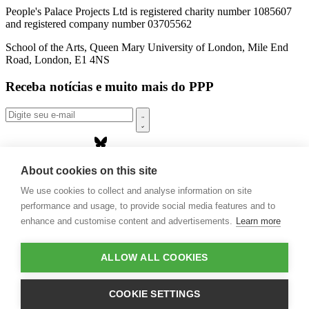
People's Palace Projects Ltd is registered charity number 1085607
and registered company number 03705562
School of the Arts, Queen Mary University of London, Mile End
Road, London, E1 4NS
Receba notícias e muito mais do PPP
Sobre nós
About cookies on this site
Projetos
We use cookies to collect and analyse information on site
Casa Rio
Publicações
performance and usage, to provide social media features and to
Eventos
enhance and customise content and advertisements.
Learn more
Blog
Contato
ALLOW ALL COOKIES
Projetos e Apoios
Doações
COOKIE SETTINGS