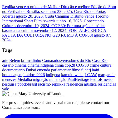
Replika vence o prêmio de Melhor Direção e melhor Edição de Som
no Festival de Brasília.
setembro 23, 2025.
Casa Rio de Portas
Abertas
agosto 20, 2025.
Curta Caminar Distinto vence Toronto
International Short Film Awards
junho 16, 2025.
Conectando
Culturas
dezembro 10, 2024.
COP 30: Por uma ação climática
baseada na cultura
novembro 12, 2024.
FORTALECENDO A
PAUTA DA CULTURA NO G20 RUMO À COP30!
agosto 07,
2024.
Tags
arte
Belem
brumadinho
Camaradosvereadores do Rio
Casa Rio
casario
cinema
cinemaindigena
clima
cop28
COP30
crime
cultura
documentario
Dubai
emenda parlamentar
filme
funarj
haiti
homenagem
hotdocs2026
indigena
kamukuwaka
LCAW
margareth
menezes
Medalha
migração
mineração
PaulHeritage
PedroErnesto
pesquisa
pppdobrasil
racismo
replikka
residencia artistica
residencias
vale
For press inquiries, events and visual material, please contact our
Communications team.