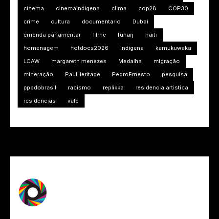
cinema
cinemaindigena
clima
cop28
COP30
crime
cultura
documentario
Dubai
emenda parlamentar
filme
funarj
haiti
homenagem
hotdocs2026
indigena
kamukuwaka
LCAW
margareth menezes
Medalha
migração
mineração
PaulHeritage
PedroErnesto
pesquisa
pppdobrasil
racismo
replikka
residencia artistica
residencias
vale