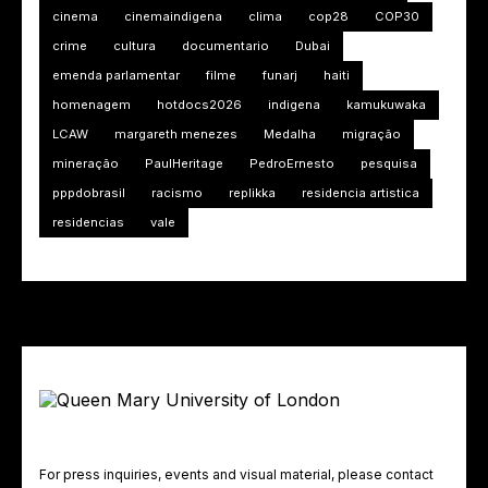
cinema
cinemaindigena
clima
cop28
COP30
crime
cultura
documentario
Dubai
emenda parlamentar
filme
funarj
haiti
homenagem
hotdocs2026
indigena
kamukuwaka
LCAW
margareth menezes
Medalha
migração
mineração
PaulHeritage
PedroErnesto
pesquisa
pppdobrasil
racismo
replikka
residencia artistica
residencias
vale
For press inquiries, events and visual material, please contact