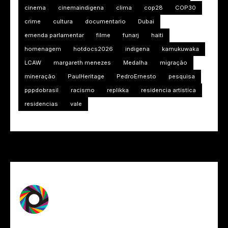
cinema
cinemaindigena
clima
cop28
COP30
crime
cultura
documentario
Dubai
emenda parlamentar
filme
funarj
haiti
homenagem
hotdocs2026
indigena
kamukuwaka
LCAW
margareth menezes
Medalha
migração
mineração
PaulHeritage
PedroErnesto
pesquisa
pppdobrasil
racismo
replikka
residencia artistica
residencias
vale