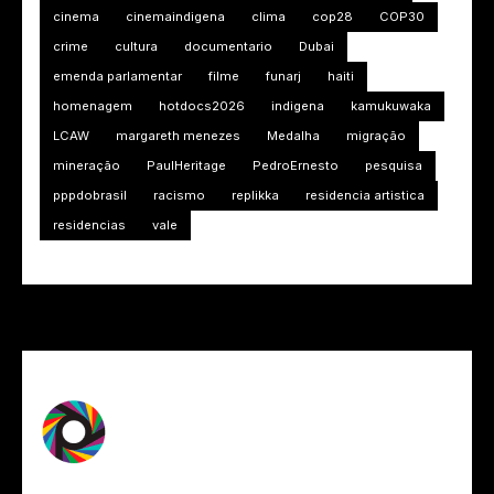
cinema
cinemaindigena
clima
cop28
COP30
crime
cultura
documentario
Dubai
emenda parlamentar
filme
funarj
haiti
homenagem
hotdocs2026
indigena
kamukuwaka
LCAW
margareth menezes
Medalha
migração
mineração
PaulHeritage
PedroErnesto
pesquisa
pppdobrasil
racismo
replikka
residencia artistica
residencias
vale