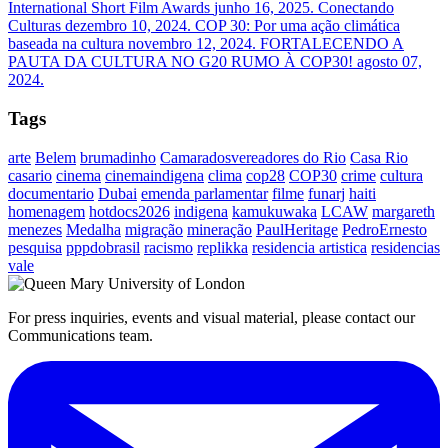
International Short Film Awards
junho 16, 2025.
Conectando
Culturas
dezembro 10, 2024.
COP 30: Por uma ação climática
baseada na cultura
novembro 12, 2024.
FORTALECENDO A
PAUTA DA CULTURA NO G20 RUMO À COP30!
agosto 07,
2024.
Tags
arte
Belem
brumadinho
Camaradosvereadores do Rio
Casa Rio
casario
cinema
cinemaindigena
clima
cop28
COP30
crime
cultura
documentario
Dubai
emenda parlamentar
filme
funarj
haiti
homenagem
hotdocs2026
indigena
kamukuwaka
LCAW
margareth
menezes
Medalha
migração
mineração
PaulHeritage
PedroErnesto
pesquisa
pppdobrasil
racismo
replikka
residencia artistica
residencias
vale
For press inquiries, events and visual material, please contact our
Communications team.