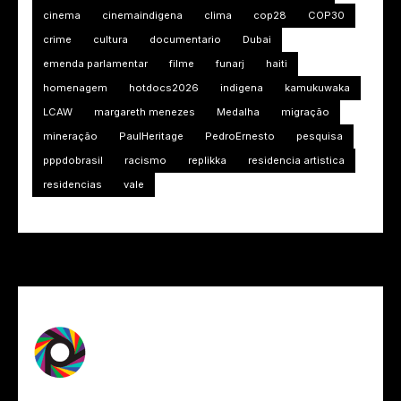
cinema
cinemaindigena
clima
cop28
COP30
crime
cultura
documentario
Dubai
emenda parlamentar
filme
funarj
haiti
homenagem
hotdocs2026
indigena
kamukuwaka
LCAW
margareth menezes
Medalha
migração
mineração
PaulHeritage
PedroErnesto
pesquisa
pppdobrasil
racismo
replikka
residencia artistica
residencias
vale