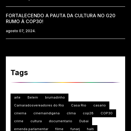
FORTALECENDO A PAUTA DA CULTURA NO G20
RUMO À COP30!
agosto 07, 2024.
Tags
arte
Belem
brumadinho
Camaradosvereadores do Rio
Casa Rio
casario
cinema
cinemaindigena
clima
cop28
COP30
crime
cultura
documentario
Dubai
emenda parlamentar
filme
funarj
haiti