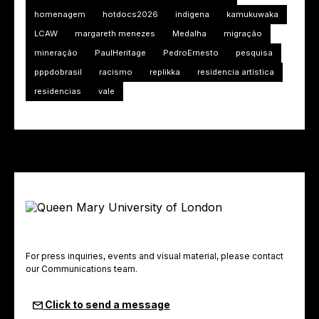
homenagem
hotdocs2026
indigena
kamukuwaka
LCAW
margareth menezes
Medalha
migração
mineração
PaulHeritage
PedroErnesto
pesquisa
pppdobrasil
racismo
replikka
residencia artistica
residencias
vale
For press inquiries, events and visual material, please contact
our Communications team.
Click to send a message