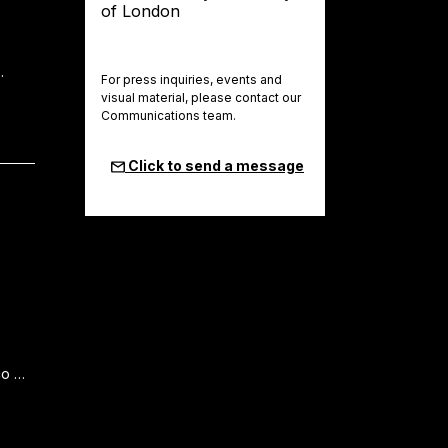
…
For press inquiries, events and
visual material, please contact our
Communications team.
Click to send a message
o
co …