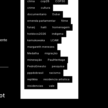
clima
cop28
COP30
crime
cultura
documentario
Dubai
emenda parlamentar
filme
funarj
haiti
homenagem
hotdocs2026
indigena
dente
kamukuwaka
LCAW
margareth menezes
Medalha
migração
mineração
PaulHeritage
PedroErnesto
pesquisa
pppdobrasil
racismo
replikka
residencia artistica
residencias
vale
ot