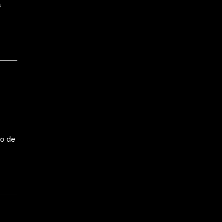
s
!
to de