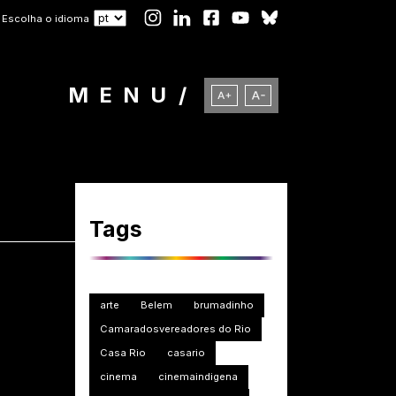
Escolha o idioma
MENU
Tags
arte
Belem
brumadinho
Camaradosvereadores do Rio
Casa Rio
casario
cinema
cinemaindigena